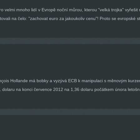
o velmi mnoho lidí v Evropě noční můrou, kterou "velká trojka" vyřešit
tovali na čelo: "zachovat euro za jakoukoliv cenu"! Proto se evropské s
ançois Hollande má bobky a vyzývá ECB k manipulaci s měnovým kurzem
1 dolaru na konci července 2012 na 1,36 dolaru počátkem února letošníh