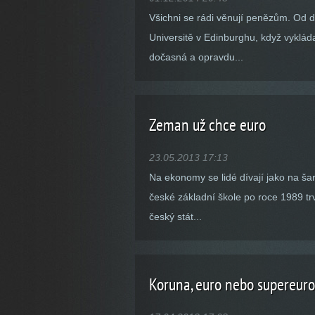
Všichni se rádi věnují penězům. Od d
Universitě v Edinburghu, když vykláda
dočasná a opravdu...
Zeman už chce euro
23.05.2013 17:13
Na ekonomy se lidé dívají jako na šar
české základní škole po roce 1989 tr
český stát...
Koruna, euro nebo supereuro