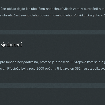
. Jen občas dojde k hlubokému nadechnutí všech zemí v eurozóně a t
 uhradit část svého dluhu pomocí nového dluhu. Po křiku Draghiho v č
 sjednocení
 pro mnohé nevyvratitelná, protože je předsedou Evropské komise a o 
t. Přestože byl v roce 2009 opět na 5 let zvolen 382 hlasy z celkovýc