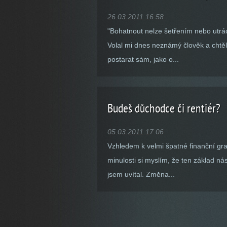
26.03.2011 16:58
"Bohatnout nelze šetřením nebo utrá
Volal mi dnes neznámý člověk a chtěl
postarat sám, jako o...
Budeš důchodce či rentiér?
05.03.2011 17:06
Vzhledem k velmi špatné finanční gra
minulosti si myslím, že ten základ n
jsem uvítal. Změna...