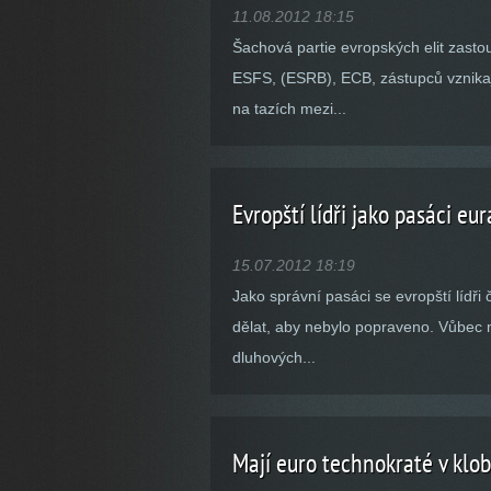
11.08.2012 18:15
Šachová partie evropských elit zasto
ESFS, (ESRB), ECB, zástupců vznikají
na tazích mezi...
Evropští lídři jako pasáci eur
15.07.2012 18:19
Jako správní pasáci se evropští lídř
dělat, aby nebylo popraveno. Vůbec n
dluhových...
Mají euro technokraté v klob