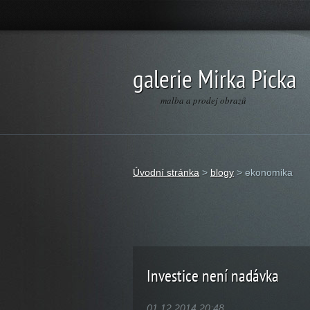
galerie Mirka Picka
malba a prodej obrazů
Úvodní stránka
>
blogy
>
ekonomika
Investice není nadávka
01.12.2014 20:48