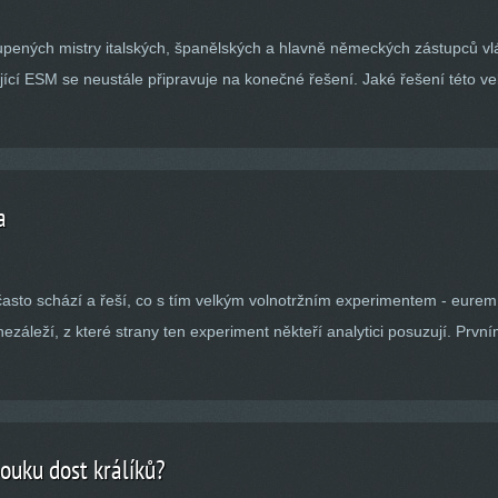
upených mistry italských, španělských a hlavně německých zástupců vl
cí ESM se neustále připravuje na konečné řešení. Jaké řešení této vel
a
i často schází a řeší, co s tím velkým volnotržním experimentem - eure
ezáleží, z které strany ten experiment někteří analytici posuzují. Prv
ouku dost králíků?