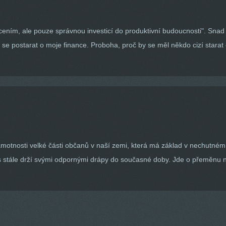
cením, ale pouze správnou investicí do produktivní budoucnosti". Sna
 se postarat o moje finance. Proboha, proč by se měl někdo cizí star
motnosti velké části občanů v naší zemi, která má základ v nechutném 
ás stále drží svými odpornými drápy do současné doby. Jde o přeměnu na