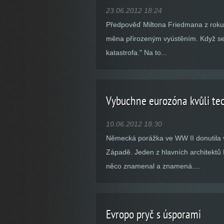
23.06.2012 18:24
Předpověď Miltona Friedmana z roku 
měna přirozeným vyústěním. Když se 
katastrofa." Na to...
Vybuchne eurozóna kvůli t
10.06.2012 18:30
Německá porážka ve WW II donutila v
Západě. Jeden z hlavních architektů
něco znamenal a znamená....
Evropo pryč s úsporami