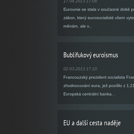
17.04.2013 17:08
Eurounie se stala v současné době pr
zákon, který eurosocialisté všem vyte
měnám, ale v...
Bublifukový euroismus
02.03.2013 17:10
Francouzský prezident socialista Fr
zhodnocování eura, jež posílilo z 1,2
Evropská centrální banka...
EU a další cesta naděje