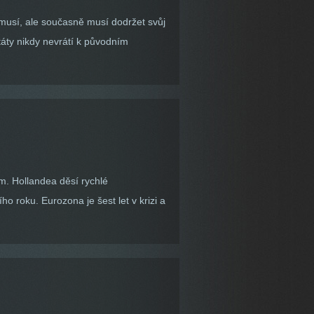
 musí, ale současně musí dodržet svůj
táty nikdy nevrátí k původním
. Hollandea děsí rychlé
o roku. Eurozona je šest let v krizi a