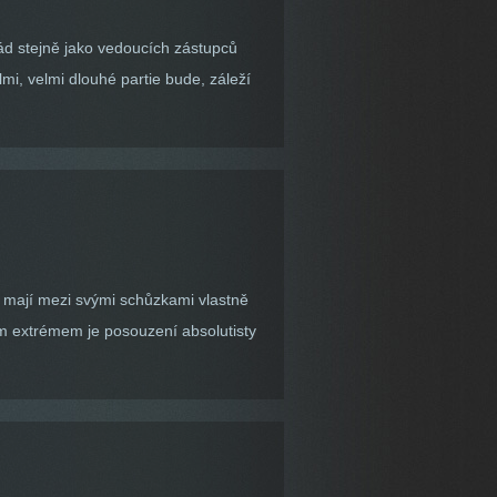
ád stejně jako vedoucích zástupců
mi, velmi dlouhé partie bude, záleží
m mají mezi svými schůzkami vlastně
ním extrémem je posouzení absolutisty