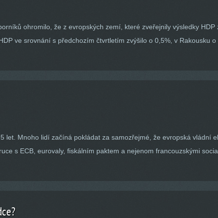
íků ohromilo, že z evropských zemí, které zveřejnily výsledky HDP za 
HDP ve srovnání s předchozím čtvrtletím zvýšilo o 0,5%, v Rakousku 
 5 let. Mnoho lidí začíná pokládat za samozřejmé, že evropská vládní e
v ruce s ECB, eurovaly, fiskálním paktem a nejenom francouzskými soc
dce?