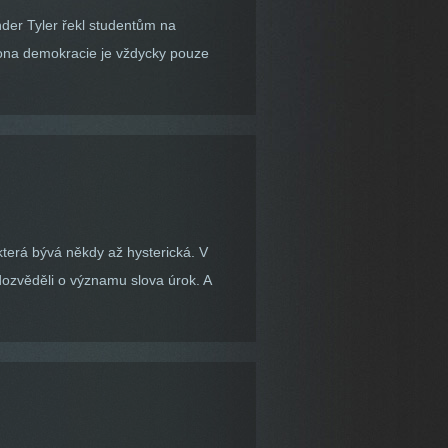
nder Tyler řekl studentům na
i, ona demokracie je vždycky pouze
která bývá někdy až hysterická. V
 dozvěděli o významu slova úrok. A