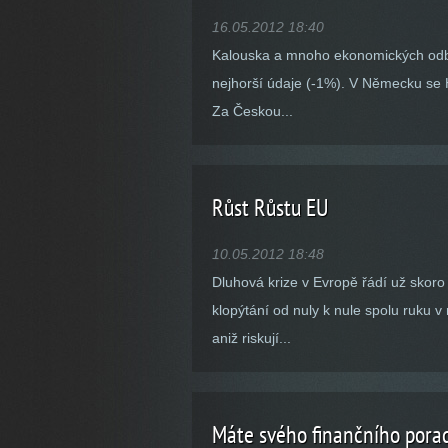
16.05.2012 18:40
Kalouska a mnoho ekonomických odborn
nejhorší údaje (-1%). V Německu se 
Za Českou...
Růst Růstu EU
10.05.2012 18:48
Dluhová krize v Evropě řádí už skoro
klopýtání od nuly k nule spolu ruku 
aniž riskují...
Máte svého finančního pora