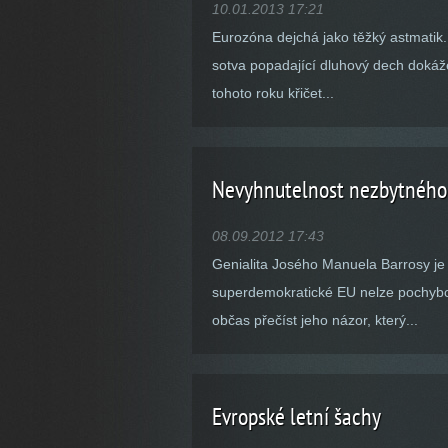
10.01.2013 17:21
Eurozóna dejchá jako těžký astmatik
sotva popadající dluhový dech dokáže
tohoto roku křičet...
Nevyhnutelnost nezbytného
08.09.2012 17:43
Genialita Josého Manuela Barrosy je
superdemokratické EU nelze pochybova
občas přečíst jeho názor, který...
Evropské letní šachy