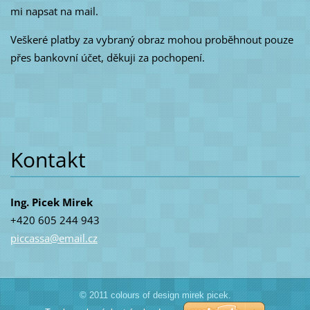
mi napsat na mail.
Veškeré platby za vybraný obraz mohou proběhnout pouze
přes bankovní účet, děkuji za pochopení.
Kontakt
Ing. Picek Mirek
+420 605 244 943
piccassa
@email.c
z
© 2011 colours of design mirek picek.