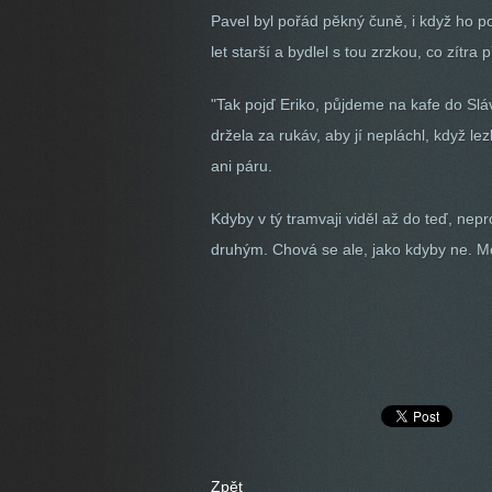
Pavel byl pořád pěkný čuně, i když ho po l
let starší a bydlel s tou zrzkou, co zítra 
"Tak pojď Eriko, půjdeme na kafe do Slá
držela za rukáv, aby jí nepláchl, když l
ani páru.
Kdyby v tý tramvaji viděl až do teď, nepr
druhým. Chová se ale, jako kdyby ne. Mo
Zpět