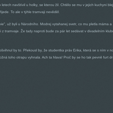
etech navštívil u holky, se kterou žil. Chtělo se mu v jejich kuchyni blej
přijede. To ale v týhle tramvaji nevěděl.
vie", už byli u Národního. Modrej vytahanej svetr, co mu pletla máma a
ezli z tramvaje. Že tady naproti bude za pár let sedávat v divadelním
ošvihnul by to. Překousl by, že studentka práv Erika, která se s ním v n
žná toho otrapu vyhnala. Ach ta hlava! Proč by se ho tak pevně furt d