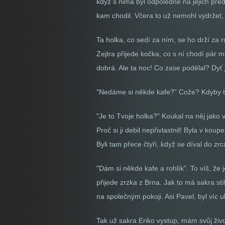
když s nima byl odpoledne na jejich před
kam chodil. Včera to už nemohl vydržet, 
Ta holka, co sedí za ním, se ho drží za r
Zejtra přijede kočka, co s ní chodí pár
dobrá. Ale ta noc! Co zase podělal? Dyť j
"Nedáme si někde kafe?" Cože? Kdyby to 
"Je to Tvoje holka?" Koukal na něj jako 
Proč si ji debil nepřivlastnil! Byla v ko
Byli tam přece čtyři, když se díval do zrc
"Dám si někde kafe a rohlík". To víš, že
přijede zrzka z Brna. Jak to má sakra st
na společným pokoji. Asi Pavel, byl víc 
Tak už sakra Eriko vystup, mám svůj život