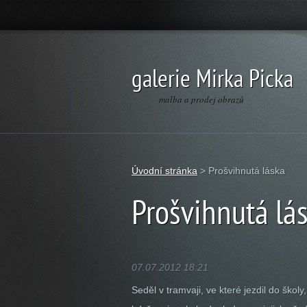
galerie Mirka Picka
malba a prodej obrazů
Úvodní stránka
>
Prošvihnutá láska
Prošvihnutá lá
07.07.2012 18:21
Seděl v tramvaji, ve které jezdil do škol