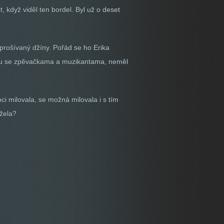
t, když viděl ten bordel. Byl už o deset
 prošívaný džíny. Pořád se ho Erika
 klubu se zpěvačkama a muzikantama, neměl
oci milovala, se možná milovala i s tím
ržela?