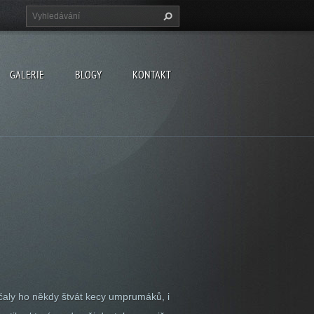
GALERIE
BLOGY
KONTAKT
začaly ho někdy štvát kecy umprumáků, i