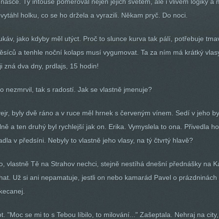
nášce. Ty intouše poměřoval nejen jejich světem, ale i vlivem logiky a m
vytáhl holku, co se ho držela a vyrazili. Někam pryč. Do noci.
ukáv, jako kdyby měl utýct. Proč to slunce kurva tak pálí, potřebuje tmav
 měsíců a tenhle noční kolaps musí vygumovat. Ta za ním má krátký vlas
i zná dva dny, prdlajs, 15 hodin!
nezmrvil, tak s radostí. Jak se vlastně jmenuje?
vejr, byly dvě ráno a v ruce měl hrnek s červeným vínem. Sedí v jeho by
upelně a ten druhý byl rychlejší jak on. Erika. Vymyslela to ona. Přivedla
adla v předsíni. Nebyly to vlastně jeho vlasy, na tý čtvrtý hlavě?
 jo, vlastně Tě na Strahov nechci, stejně nestíhá dnešní přednášky na Ka
íhat. Už si ani nepamatuje, jestli on nebo kamarád Pavel o prázdninách 
ukecanej.
. "Moc se mi to s Tebou líbilo, to milování..." Zašeptala. Nehraj na city