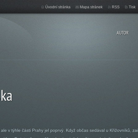
Úvodní stránka
Mapa stránek
RSS
Tisk
AUTOR
ska
y, ale v týhle části Prahy jel poprvý. Když občas sedával u Křižovníků, 