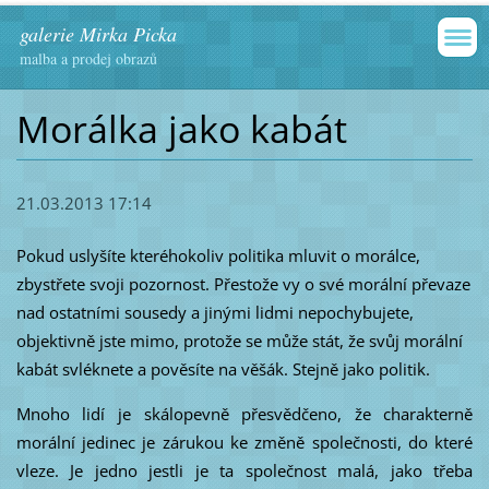
galerie Mirka Picka
malba a prodej obrazů
Morálka jako kabát
21.03.2013 17:14
Pokud uslyšíte kteréhokoliv politika mluvit o morálce,
zbystřete svoji pozornost. Přestože vy o své morální převaze
nad ostatními sousedy a jinými lidmi nepochybujete,
objektivně jste mimo, protože se může stát, že svůj morální
kabát svléknete a pověsíte na věšák. Stejně jako politik.
Mnoho lidí je skálopevně přesvědčeno, že charakterně
morální jedinec je zárukou ke změně společnosti, do které
vleze. Je jedno jestli je ta společnost malá, jako třeba