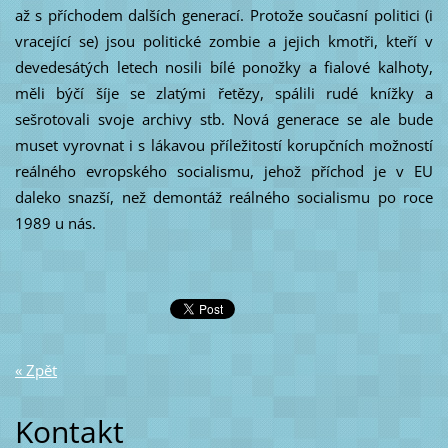
až s příchodem dalších generací. Protože současní politici (i
vracející se) jsou politické zombie a jejich kmotři, kteří v
devedesátých letech nosili bílé ponožky a fialové kalhoty,
měli býčí šíje se zlatými řetězy, spálili rudé knížky a
sešrotovali svoje archivy stb. Nová generace se ale bude
muset vyrovnat i s lákavou příležitostí korupčních možností
reálného evropského socialismu, jehož příchod je v EU
daleko snazší, než demontáž reálného socialismu po roce
1989 u nás.
« Zpět
Kontakt