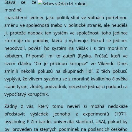
Stává se, že
morálně
charakterní jedinec jako politik slíbí ve volbách potřebnou
změnu ve společnosti (nebo v politické straně), ale neudělá
ji, protože naopak ten systém ve společnosti toho jedince
zformuje do podoby, která ji vyhovuje. Pokud se jedinec
nepodvolí, pověsí ho systém na věšák i s tím morálním
kabátem. Připoměli mi to autoři (Ryska, Průša), kteří ve
svém článku "Co je příčinou korupce" ve Vikendu Dnes
zmínili několik pokusů na skupinách lidí. Z těch pokusů
vyplývá, že vlivem systému se z morálně kvalitního člověka
stane tyran, zloděj, podvodník, nečestně jednající padouch a
vypočítavý korupčník.
Žádný z vás, který tomu nevěří si možná nedokáže
představit výsledek jednoho z experimentů (1971,
psycholog P.Zimbardo, univerzita Stanford, USA), pokud by
byl proveden za stejných podmínek na poslancích českého