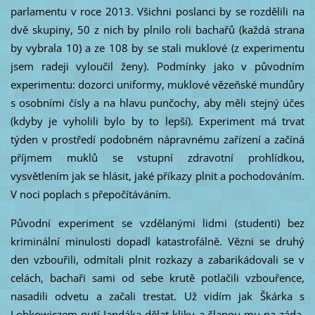
parlamentu v roce 2013. Všichni poslanci by se rozdělili na
dvě skupiny, 50 z nich by plnilo roli bachařů (každá strana
by vybrala 10) a ze 108 by se stali muklové (z experimentu
jsem radeji vyloučil ženy). Podmínky jako v původním
experimentu: dozorci uniformy, muklové vězeňské mundůry
s osobními čísly a na hlavu punčochy, aby měli stejný účes
(kdyby je vyholili bylo by to lepší). Experiment má trvat
týden v prostředí podobném nápravnému zařízení a začíná
příjmem muklů se vstupní zdravotní prohlídkou,
vysvětlením jak se hlásit, jaké příkazy plnit a pochodováním.
V noci poplach s přepočítáváním.
Původní experiment se vzdělanými lidmi (studenti) bez
kriminální minulosti dopadl katastrofálně. Vězni se druhý
den vzbouřili, odmítali plnit rozkazy a zabarikádovali se v
celách, bachaři sami od sebe krutě potlačili vzbouřence,
nasadili odvetu a začali trestat. Už vidím jak Škárka s
Lobkowiczem nutí Jandáka dělat kliky a šlapou mu na záda,