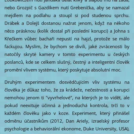
nebo Grozpič s Gazdíkem nutí Grebeníčka, aby se namazal
mejdlem na podlahu a stoupl si pod studenou sprchu.
Drábek a Dolejš dostanou nažrat jenom, když na někoho
něco prásknou (kolik dostal při poslední korupci) a Johna s
Křečkem vůbec bachaři nepustí na hajzl, protože se málo
fackujou. Myslím, že bychom se divili, jaké zvrácenosti by
natočily skryté kamery v tomto experimentu u českých
poslanců, kde se celkem slušný, čestný a inteligentní člověk
promění vlivem systému, který poskytuje absolutní moc.
Druhým experimentem dosvědčujícím vliv systému na
člověka je důkaz toho, že za krádeže, nečestnosti a korupci
nemohou jenom ti "vyvrhelové", na kterých je to vidět, ale
pokud neexituje účinná a jednoduchá kontrola, trčí to v
každém člověku jako v koze. Experiment, který přinášel
odměnu účastníkům (2012, Dan Ariely, izraelský profesor
psychologie a behaviorální ekonome, Duke University, USA),