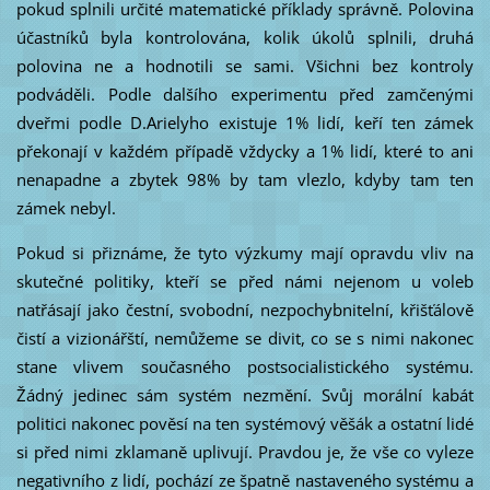
pokud splnili určité matematické příklady správně. Polovina
účastníků byla kontrolována, kolik úkolů splnili, druhá
polovina ne a hodnotili se sami. Všichni bez kontroly
podváděli. Podle dalšího experimentu před zamčenými
dveřmi podle D.Arielyho existuje 1% lidí, keří ten zámek
překonají v každém případě vždycky a 1% lidí, které to ani
nenapadne a zbytek 98% by tam vlezlo, kdyby tam ten
zámek nebyl.
Pokud si přiznáme, že tyto výzkumy mají opravdu vliv na
skutečné politiky, kteří se před námi nejenom u voleb
natřásají jako čestní, svobodní, nezpochybnitelní, křišťálově
čistí a vizionářští, nemůžeme se divit, co se s nimi nakonec
stane vlivem současného postsocialistického systému.
Žádný jedinec sám systém nezmění. Svůj morální kabát
politici nakonec pověsí na ten systémový věšák a ostatní lidé
si před nimi zklamaně uplivují. Pravdou je, že vše co vyleze
negativního z lidí, pochází ze špatně nastaveného systému a