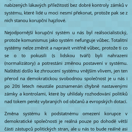
nabízených lákavých příležitostí bez dobré kontroly zámků v
systému, které lidé u moci nesmí překonat, protože pak se z
nich stanou korupční hajzlové.
Nejodpornější korupční systém u nás byl reálsocialistický,
protože komunismus jako systém nefunguje vůbec. Totalitní
systémy nelze změnit a napravit vnitřně vůbec, protože ti co
se o to pokusili (s lidskou tváří) byli nahrazeni
(normalizátory) a potrestáni změnou postavení v systému.
Naštěstí došlo ke zhroucení systému vnějším vlivem, jen ten
přerod na demokratickou svobodnou společnost je u nás i
po 20ti letech neustále poznamenán chybně nastavenými
zámky a kontrolami, které by uhlídaly rozhodování politiků
nad tokem peněz vybraných od občanů a evropských dotací.
Změna systému k podstatnému omezení korupce v
demokratické společnosti je reálná pouze po dohodě větší
části zástupců politických stran, ale u nás to bude reálné asi