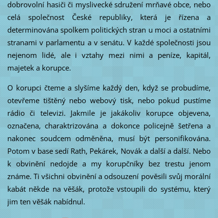
dobrovolní hasiči či myslivecké sdružení mrňavé obce, nebo
celá společnost České republiky, která je řízena a
determinována spolkem politických stran u moci a ostatními
stranami v parlamentu a v senátu. V každé společnosti jsou
nejenom lidé, ale i vztahy mezi nimi a peníze, kapitál,
majetek a korupce.
O korupci čteme a slyšíme každý den, když se probudíme,
otevřeme tištěný nebo webový tisk, nebo pokud pustíme
rádio či televizi. Jakmile je jakákoliv korupce objevena,
označena, charaktrizována a dokonce policejně šetřena a
nakonec soudcem odměněna, musí být personifikována.
Potom v base sedí Rath, Pekárek, Novák a další a další. Nebo
k obvinění nedojde a my korupčníky bez trestu jenom
známe. Ti všichni obvinění a odsouzení pověsili svůj morální
kabát někde na věšák, protože vstoupili do systému, který
jim ten věšák nabídnul.