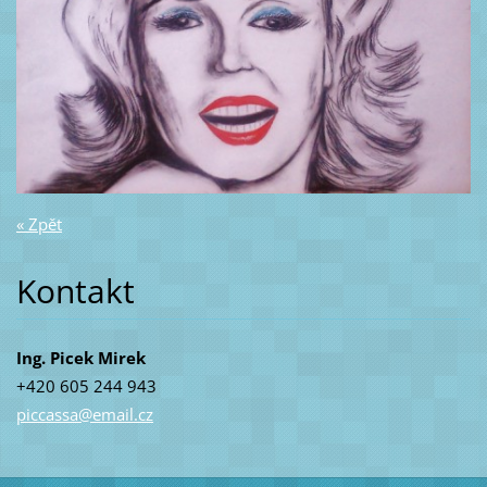
« Zpět
Kontakt
Ing. Picek Mirek
+420 605 244 943
piccassa
@email.c
z