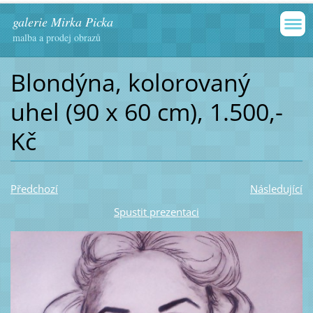
galerie Mirka Picka
malba a prodej obrazů
Blondýna, kolorovaný
uhel (90 x 60 cm), 1.500,-
Kč
Předchozí
Následující
Spustit prezentaci